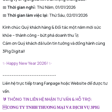
📅
Thời gian nghỉ:
Thứ Năm, 01/01/2026
📅
Thời gian làm việc lại:
Thứ Sáu, 02/01/2026
Kính chúc Quý khách hàng & Đối tác một năm mới sức
khỏe – thành công – bứt phá doanh thu 🚀
Cảm ơn Quý khách đã luôn tin tưởng và đồng hành cùng
3Pig Digital!
✨ Happy New Year 2026! ✨
-----------------------------------------------
Liên hệ trực tiếp trang Fanpage hoặc Website để được tư
vấn.
🔰 THÔNG TIN LIÊN HỆ NHẬN TƯ VẤN & HỖ TRỢ:
𝐂𝐎̂𝐍𝐆 𝐓𝐘 𝐓𝐍𝐇𝐇 𝐓𝐇𝐔̛𝐎̛𝐍𝐆 𝐌𝐀̣𝐈 𝐕𝐀̀ 𝐃𝐈̣𝐂𝐇 𝐕𝐔̣ 𝟑𝐏𝐈𝐆