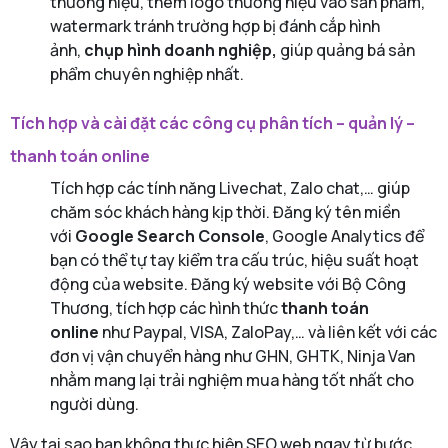
thương hiệu, thêm logo thương hiệu vào sản phẩm,
watermark tránh trường hợp bị đánh cắp hình
ảnh,
chụp hình doanh nghiệp,
giúp quảng bá sản
phẩm chuyên nghiệp nhất.
Tích hợp và cài đặt các công cụ phân tích – quản lý –
thanh toán online
Tích hợp các tính năng Livechat, Zalo chat,… giúp
chăm sóc khách hàng kịp thời. Đăng ký tên miền
với
Google Search Console
, Google Analytics để
bạn có thể tự tay kiểm tra cấu trúc, hiệu suất hoạt
động của website. Đăng ký website với Bộ Công
Thương, tích hợp các hình thức
thanh toán
online
như Paypal, VISA, ZaloPay,… và liên kết với các
đơn vị vận chuyển hàng như GHN, GHTK, Ninja Van
nhằm mang lại trải nghiệm mua hàng tốt nhất cho
người dùng.
Vậy tại sao bạn không thực hiện SEO web ngay từ bước