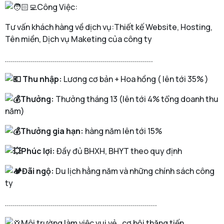
Công Việc:
Tư vấn khách hàng về dịch vụ:Thiết kế Website, Hosting,
Tên miền, Dịch vụ Maketing của công ty
..........................................................................
Thu nhập:
Lương cơ bản + Hoa hồng ( lên tới 35% )
Thưởng:
Thưởng tháng 13 (lên tới 4% tổng doanh thu
năm)
Thưởng gia hạn:
hàng năm lên tới 15%
Phúc lợi:
Đầy đủ BHXH, BHYT theo quy định
Đãi ngộ:
Du lịch hằng năm và những chính sách công
ty
............................................................................
Môi trường làm việc vui vẻ , cơ hội thăng tiến