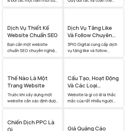
& Đối tác một năm mới sức
Quý đối tác và toàn thể
khỏe – thành công – bứt
anh/chị/em có một kỳ nghỉ
phá doanh thu 🚀 Cảm ơn
lễ an lành – hạnh phúc –
Quý khách đã luôn tin
trọn vẹn bên gia đình. ❤️
tưởng và đồng hành cùng
Dịch Vụ Thiết Kế
Dịch Vụ Tăng Like
3Pig Digital!
Website Chuẩn SEO
Và Follow Chuyên
Nghiệp
Bạn cần một website
3PIG Digital cung cấp dịch
chuẩn SEO chuyên nghiệp,
vụ tăng like và follow
thu hút khách hàng và
Facebook, Instagram,
tăng trưởng doanh số?
TikTok uy tín – chất lượng
3Pig Digital – Đơn vị
– bảo mật, giúp tăng độ tin
chuyên thiết kế website
cậy và tiếp cận khách hàng
Thế Nào Là Một
Cấu Tạo, Hoạt Động
chuẩn SEO, giao diện đẹp,
nhanh.
Trang Website
Và Các Loại
tối ưu tốc độ, chuẩn hóa
Website Phổ Biến
cấu trúc website giúp
Trước khi xây dựng một
Website là gì có lẽ là thắc
doanh nghiệp tăng thứ
website cần xác định được
mắc của rất nhiều người
hạng Google.
tất các các tiêu chí trên,
dùng internet. Thuật ngữ
bao gồm cấu trúc và cách
website được sử dụng phổ
hoạt động, mục đích, lĩnh
biến tuy nhiên không phải
Chiến Dịch PPC Là
vực hướng tới để có một
ai cũng thực sự hiểu được ý
Giá Quảng Cáo
Gì