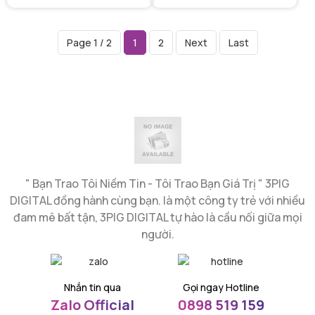
chúng tôi sẽ mang lại cho
hiện cải tiến và nâng cấp
bạn một website chuẩn
website. Sau quá trình
SEO, tốc độ tải nhanh
thực hiện, lượng Traffic về
Page 1 / 2
1
2
Next
Last
và bảo mật website mức
website tăng một cách
độ cao nhất. Khi sử dụng
đáng kể và nhiều doanh
dịch vụ tối ưu trang web tại
nghiệp thậm chí đã
3Pig Digital bạn sẽ nhận
đạt doanh thu tăng nhiều
được những lợi ích tuyệt vời
lần.
như:
" Bạn Trao Tôi Niềm Tin - Tôi Trao Bạn Giá Trị " 3PIG
DIGITAL đồng hành cùng bạn. là một công ty trẻ với nhiều
đam mê bất tận, 3PIG DIGITAL tự hào là cầu nối giữa mọi
người.
Nhắn tin qua
Gọi ngay Hotline
Zalo Official
0898 519 159