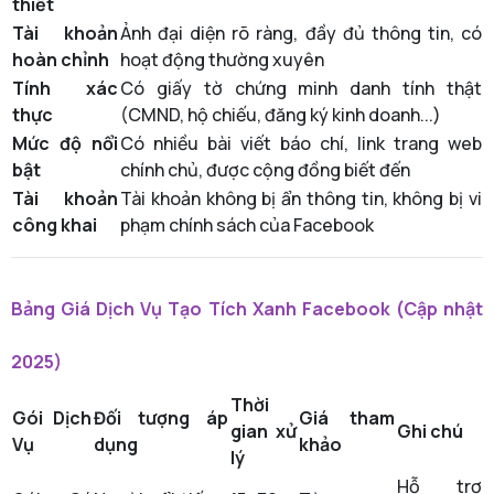
thiết
Tài khoản
Ảnh đại diện rõ ràng, đầy đủ thông tin, có
hoàn chỉnh
hoạt động thường xuyên
Tính xác
Có giấy tờ chứng minh danh tính thật
thực
(CMND, hộ chiếu, đăng ký kinh doanh...)
Mức độ nổi
Có nhiều bài viết báo chí, link trang web
bật
chính chủ, được cộng đồng biết đến
Tài khoản
Tài khoản không bị ẩn thông tin, không bị vi
công khai
phạm chính sách của Facebook
Bảng Giá Dịch Vụ Tạo Tích Xanh Facebook (Cập nhật
2025)
Thời
Gói Dịch
Đối tượng áp
Giá tham
gian xử
Ghi chú
Vụ
dụng
khảo
lý
Hỗ trợ