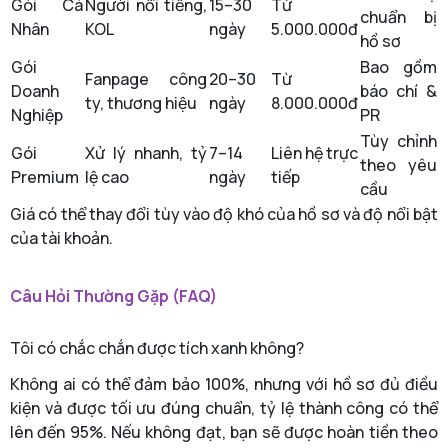
Gói Cá
Người nổi tiếng,
15–30
Từ
chuẩn bị
Nhân
KOL
ngày
5.000.000đ
hồ sơ
Gói
Bao gồm
Fanpage công
20–30
Từ
Doanh
báo chí &
ty, thương hiệu
ngày
8.000.000đ
Nghiệp
PR
Tùy chỉnh
Gói
Xử lý nhanh, tỷ
7–14
Liên hệ trực
theo yêu
Premium
lệ cao
ngày
tiếp
cầu
Giá có thể thay đổi tùy vào độ khó của hồ sơ và độ nổi bật
của tài khoản.
Câu Hỏi Thường Gặp (FAQ)
Tôi có chắc chắn được tích xanh không?
Không ai có thể đảm bảo 100%, nhưng với hồ sơ đủ điều
kiện và được tối ưu đúng chuẩn, tỷ lệ thành công có thể
lên đến 95%. Nếu không đạt, bạn sẽ được hoàn tiền theo