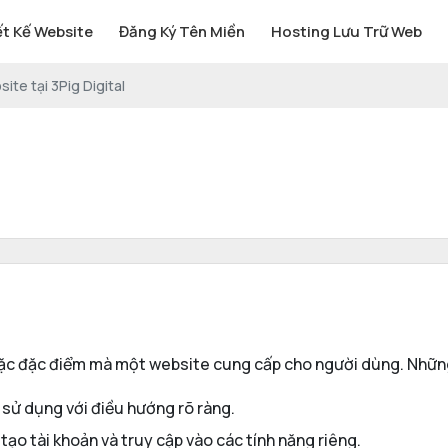
ết Kế Website
Đăng Ký Tên Miền
Hosting Lưu Trữ Web
ite tại 3Pig Digital
oặc đặc điểm mà một website cung cấp cho người dùng. Những
ễ sử dụng với điều hướng rõ ràng.
tạo tài khoản và truy cập vào các tính năng riêng.